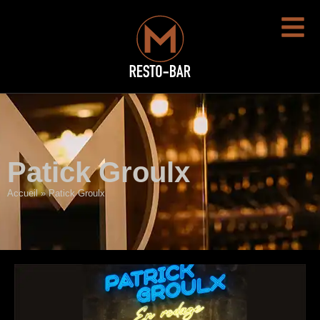
Patick Groulx
Accueil
»
Patick Groulx