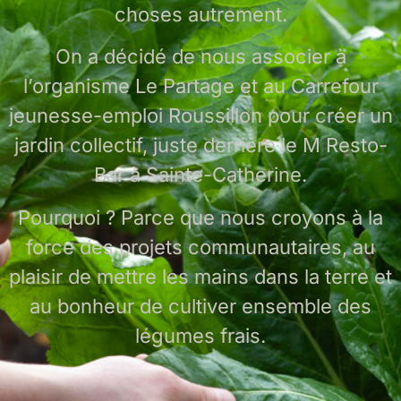
choses autrement.
On a décidé de nous associer à
l’organisme Le Partage et au Carrefour
jeunesse-emploi Roussillon pour créer un
jardin collectif, juste derrière le M Resto-
Bar à Sainte-Catherine.
Pourquoi ? Parce que nous croyons à la
force des projets communautaires, au
plaisir de mettre les mains dans la terre et
au bonheur de cultiver ensemble des
légumes frais.